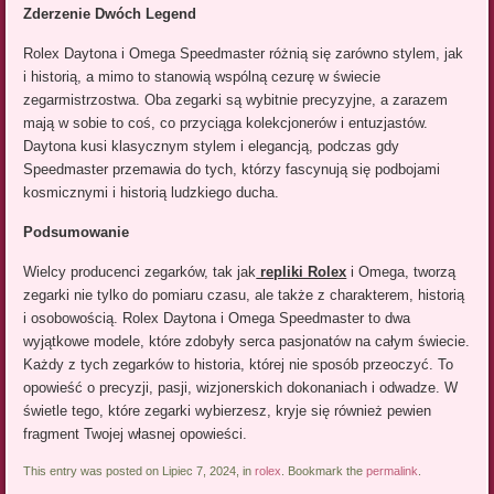
Zderzenie Dwóch Legend
Rolex Daytona i Omega Speedmaster różnią się zarówno stylem, jak
i historią, a mimo to stanowią wspólną cezurę w świecie
zegarmistrzostwa. Oba zegarki są wybitnie precyzyjne, a zarazem
mają w sobie to coś, co przyciąga kolekcjonerów i entuzjastów.
Daytona kusi klasycznym stylem i elegancją, podczas gdy
Speedmaster przemawia do tych, którzy fascynują się podbojami
kosmicznymi i historią ludzkiego ducha.
Podsumowanie
Wielcy producenci zegarków, tak jak
repliki Rolex
i Omega, tworzą
zegarki nie tylko do pomiaru czasu, ale także z charakterem, historią
i osobowością. Rolex Daytona i Omega Speedmaster to dwa
wyjątkowe modele, które zdobyły serca pasjonatów na całym świecie.
Każdy z tych zegarków to historia, której nie sposób przeoczyć. To
opowieść o precyzji, pasji, wizjonerskich dokonaniach i odwadze. W
świetle tego, które zegarki wybierzesz, kryje się również pewien
fragment Twojej własnej opowieści.
This entry was posted on Lipiec 7, 2024, in
rolex
. Bookmark the
permalink
.