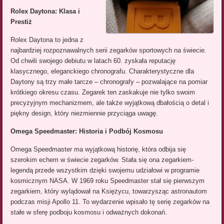
Rolex Daytona: Klasa i
Prestiż
Rolex Daytona to jedna z
najbardziej rozpoznawalnych serii zegarków sportowych na świecie.
Od chwili swojego debiutu w latach 60. zyskała reputację
klasycznego, eleganckiego chronografu. Charakterystyczne dla
Daytony są trzy małe tarcze – chronografy – pozwalające na pomiar
krótkiego okresu czasu. Zegarek ten zaskakuje nie tylko swoim
precyzyjnym mechanizmem, ale także wyjątkową dbałością o detal i
piękny design, który niezmiennie przyciąga uwagę.
Omega Speedmaster: Historia i Podbój Kosmosu
Omega Speedmaster ma wyjątkową historię, która odbija się
szerokim echem w świecie zegarków. Stała się ona zegarkiem-
legendą przede wszystkim dzięki swojemu udziałowi w programie
kosmicznym NASA. W 1969 roku Speedmaster stał się pierwszym
zegarkiem, który wylądował na Księżycu, towarzysząc astronautom
podczas misji Apollo 11. To wydarzenie wpisało tę serię zegarków na
stałe w sferę podboju kosmosu i odważnych dokonań.