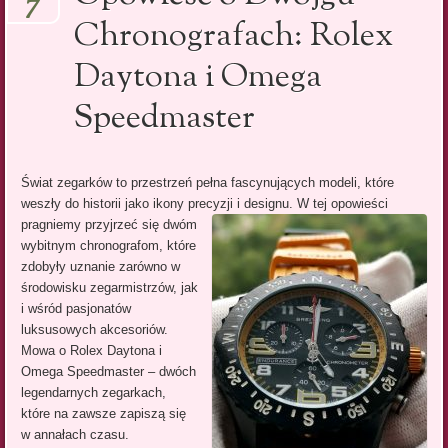
7
Chronografach: Rolex
Daytona i Omega
Speedmaster
Świat zegarków to przestrzeń pełna fascynujących modeli, które
weszły do historii jako ikony precyzji i
designu. W tej opowieści
pragniemy przyjrzeć się dwóm
wybitnym chronografom, które
zdobyły uznanie zarówno w
środowisku zegarmistrzów, jak
i wśród pasjonatów
luksusowych akcesoriów.
Mowa o Rolex Daytona i
Omega Speedmaster – dwóch
legendarnych zegarkach,
które na zawsze zapiszą się
w annałach czasu.