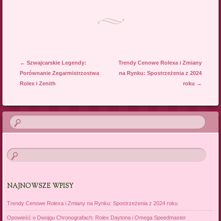
Post navigation
←
Szwajcarskie Legendy:
Trendy Cenowe Rolexa i Zmiany
Porównanie Zegarmistrzostwa
na Rynku: Spostrzeżenia z 2024
Rolex i Zenith
roku
→
NAJNOWSZE WPISY
Trendy Cenowe Rolexa i Zmiany na Rynku: Spostrzeżenia z 2024 roku
Opowieść o Dwojgu Chronografach: Rolex Daytona i Omega Speedmaster