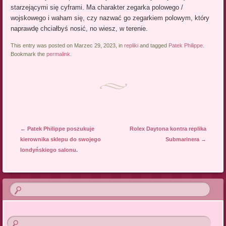
starzejącymi się cyframi. Ma charakter zegarka polowego /
wojskowego i waham się, czy nazwać go zegarkiem polowym, który
naprawdę chciałbyś nosić, no wiesz, w terenie.
This entry was posted on Marzec 29, 2023, in
repliki
and tagged
Patek Philippe
.
Bookmark the
permalink
.
Post navigation
←
Patek Philippe poszukuje
Rolex Daytona kontra replika
kierownika sklepu do swojego
Submarinera
→
londyńskiego salonu.