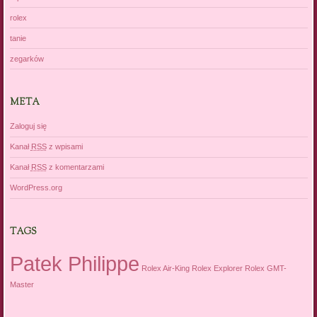
rolex
tanie
zegarków
META
Zaloguj się
Kanał
RSS
z wpisami
Kanał
RSS
z komentarzami
WordPress.org
TAGS
Patek Philippe
Rolex Air-King
Rolex Explorer
Rolex GMT-
Master