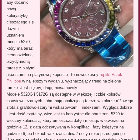
aby docenić
nową
kolorystykę
cieszącego się
dużym
uznaniem
modelu 5270,
który ma teraz
ciemnozieloną
przydymioną
tarczę z białymi
akcentami na platynowej kopercie. To nowoczesny
repliki Patek
Philippe
w najlepszym wydaniu, wyznaczający trend na zielone
tarcze. Jest piękny, drogi, niesamowity.
Modele 5320G i 5172G są dostępne w większej liczbie kolorów
łososiowo-czarnych i oba mają opalizującą tarczę w kolorze różowego
złota z grafitowo-szarymi wskazówkami i indeksami. Wygląda dobrze
i jest dość czytelny, więc jest to korzystne dla obu stron. 5320 to
wieczny kalendarz, który umieszcza datę i miesiąc w otworze na
godzinie 12, z datą odczytywaną w komplikacji fazy księżyca na
godzinie 6, po bokach wskazania dnia / nocy i roku przestępnego.