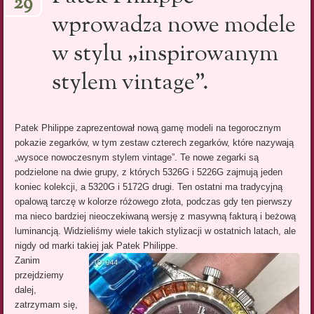
29
wprowadza nowe modele
w stylu „inspirowanym
stylem vintage”.
Patek Philippe zaprezentował nową gamę modeli na tegorocznym
pokazie zegarków, w tym zestaw czterech zegarków, które nazywają
„wysoce nowoczesnym stylem vintage”. Te nowe zegarki są
podzielone na dwie grupy, z których 5326G i 5226G zajmują jeden
koniec kolekcji, a 5320G i 5172G drugi. Ten ostatni ma tradycyjną
opalową tarczę w kolorze różowego złota, podczas gdy ten pierwszy
ma nieco bardziej nieoczekiwaną wersję z masywną fakturą i beżową
luminancją. Widzieliśmy wiele takich stylizacji w ostatnich latach, ale
nigdy od marki takiej jak Patek Philippe.
Zanim
przejdziemy
dalej,
zatrzymam się,