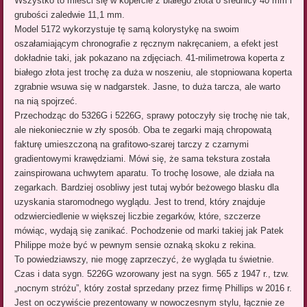
Wszystko to mieści się w kopercie z białego złota o średnicy 40 mm i
grubości zaledwie 11,1 mm.
Model 5172 wykorzystuje tę samą kolorystykę na swoim
oszałamiającym chronografie z ręcznym nakręcaniem, a efekt jest
dokładnie taki, jak pokazano na zdjęciach. 41-milimetrowa koperta z
białego złota jest trochę za duża w noszeniu, ale stopniowana koperta
zgrabnie wsuwa się w nadgarstek. Jasne, to duża tarcza, ale warto
na nią spojrzeć.
Przechodząc do 5326G i 5226G, sprawy potoczyły się trochę nie tak,
ale niekoniecznie w zły sposób. Oba te zegarki mają chropowatą
fakturę umieszczoną na grafitowo-szarej tarczy z czarnymi
gradientowymi krawędziami. Mówi się, że sama tekstura została
zainspirowana uchwytem aparatu. To trochę losowe, ale działa na
zegarkach. Bardziej osobliwy jest tutaj wybór beżowego blasku dla
uzyskania staromodnego wyglądu. Jest to trend, który znajduje
odzwierciedlenie w większej liczbie zegarków, które, szczerze
mówiąc, wydają się zanikać. Pochodzenie od marki takiej jak Patek
Philippe może być w pewnym sensie oznaką skoku z rekina.
To powiedziawszy, nie mogę zaprzeczyć, że wygląda tu świetnie.
Czas i data sygn. 5226G wzorowany jest na sygn. 565 z 1947 r., tzw.
„nocnym stróżu”, który został sprzedany przez firmę Phillips w 2016 r.
Jest on oczywiście prezentowany w nowoczesnym stylu, łącznie ze